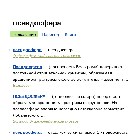
псевдосфера
Толкование
Перевод
Книги
псевдосфера
— псевдосфера …
1
Орфографический словарь-справочник
Псевдосфера
— (поверхность Бельтрами) поверхность
2
постоянной отрицательной кривизны, образуемая
вращением трактрисы около её асимптоты. Название п …
Википедия
ПСЕВДОСФЕРА
— (от псевдо... и сфера) поверхность,
3
образуемая вращением трактрисы вокруг ее оси. На
псевдосфере впервые наглядно истолкована геометрия
Лобачевского …
Большой Энциклопедический словарь
псевдосфера
— сущ., кол во синонимов: 1 • поверхность
4