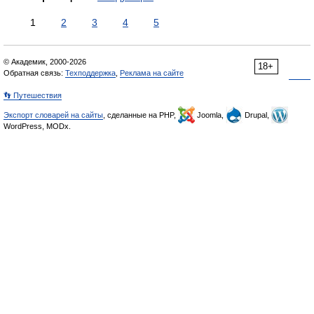
1
2
3
4
5
© Академик, 2000-2026
18+
Обратная связь:
Техподдержка
,
Реклама на сайте
👣 Путешествия
Экспорт словарей на сайты
, сделанные на PHP,
Joomla,
Drupal,
WordPress, MODx.