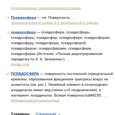
…
Естествознание. Энциклопедический словарь
Псевдосфера
— см. Поверхность …
8
Энциклопедический словарь Ф.А. Брокгауза и И.А. Ефрона
псевдосфера
— псевдосфера, псевдосферы,
9
псевдосферы, псевдосфер, псевдосфере, псевдосферам,
псевдосферу, псевдосферы, псевдосферой,
псевдосферою, псевдосферами, псевдосфере,
псевдосферах (Источник: «Полная акцентуированная
парадигма по А. А. Зализняку») …
Формы слов
ПСЕВДОСФЕРА
— поверхность постоянной отрицательной
10
кривизны, образованная вращением трактрисы вокруг ее
асимптоты (см. рис.). Линейный элемент в полугеодезич.
координатах имеет вид (линия u=0 геодезическая): в
изотермич. координатах: Всякая поверхность&#8230; …
Математическая энциклопедия
Страницы
Следующая
→