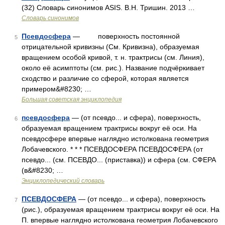
(32) Словарь синонимов ASIS. В.Н. Тришин. 2013 …
Словарь синонимов
Псевдосфера
— поверхность постоянной
5
отрицательной кривизны (См. Кривизна), образуемая
вращением особой кривой, т. н. трактрисы (см. Линия),
около её асимптоты (см. рис.). Название подчёркивает
сходство и различие со сферой, которая является
примером&#8230; …
Большая советская энциклопедия
псевдосфера
— (от псевдо... и сфера), поверхность,
6
образуемая вращением трактрисы вокруг её оси. На
псевдосфере впервые наглядно истолкована геометрия
Лобачевского. * * * ПСЕВДОСФЕРА ПСЕВДОСФЕРА (от
псевдо... (см. ПСЕВДО... (приставка)) и сфера (см. СФЕРА
(в&#8230; …
Энциклопедический словарь
ПСЕВДОСФЕРА
— (от псевдо... и сфера), поверхность
7
(рис.), образуемая вращением трактрисы вокруг её оси. На
П. впервые наглядно истолкована геометрия Лобачевского